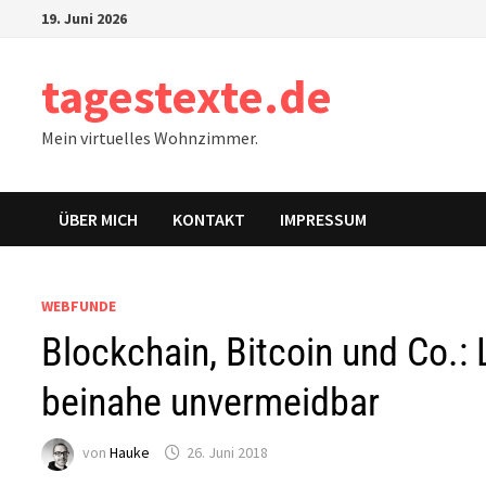
Zum
19. Juni 2026
Inhalt
springen
tagestexte.de
Mein virtuelles Wohnzimmer.
ÜBER MICH
KONTAKT
IMPRESSUM
WEBFUNDE
Blockchain, Bitcoin und Co.:
beinahe unvermeidbar
von
Hauke
26. Juni 2018