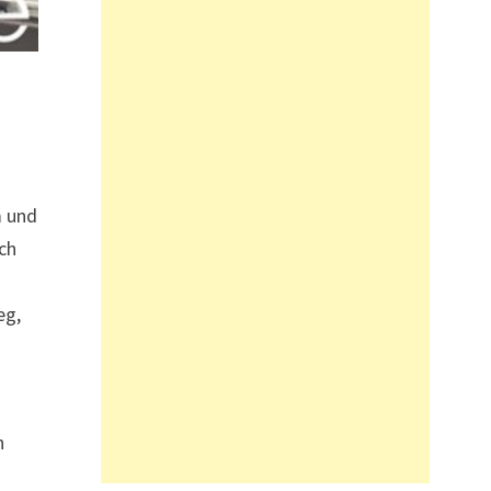
n
m und
rch
eg,
n