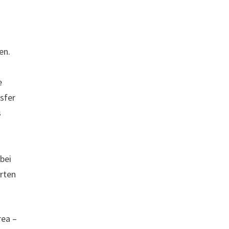
en.
e
sfer
s
bei
erten
rea –