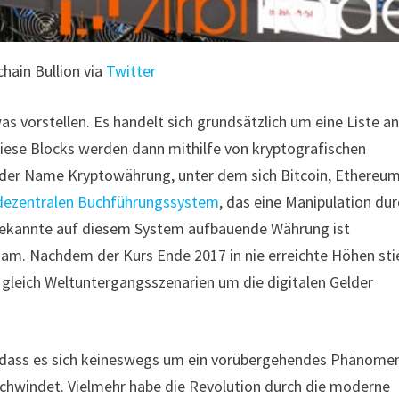
chain Bullion via
Twitter
as vorstellen. Es handelt sich grundsätzlich um eine Liste a
Diese Blocks werden dann mithilfe von kryptografischen
h der Name Kryptowährung, unter dem sich Bitcoin, Ethereu
m dezentralen Buchführungssystem
, das eine Manipulation du
e bekannte auf diesem System aufbauende Währung ist
kam. Nachdem der Kurs Ende 2017 in nie erreichte Höhen sti
ch gleich Weltuntergangsszenarien um die digitalen Gelder
ig, dass es sich keineswegs um ein vorübergehendes Phänome
schwindet. Vielmehr habe die Revolution durch die moderne