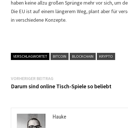
haben keine allzu großen Sprünge mehr vor sich, um de
Die EU ist auf einem längerem Weg, plant aber für ver
in verschiedene Konzepte.
VERSCHLAGWORTET
BITCOIN
BLOCKCHAIN
KRYPTO
Beitragsnavigation
Vorheriger
VORHERIGER BEITRAG
Beitrag:
Darum sind online Tisch-Spiele so beliebt
Hauke