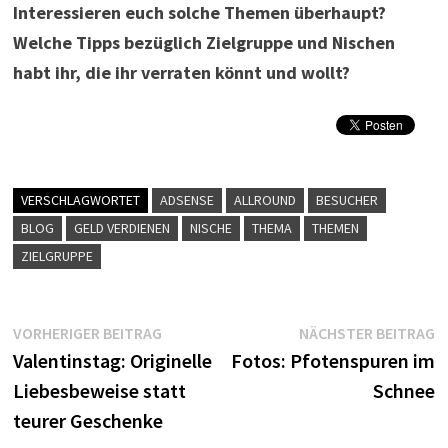
Interessieren euch solche Themen überhaupt?
Welche Tipps bezüglich Zielgruppe und Nischen
habt ihr, die ihr verraten könnt und wollt?
VERSCHLAGWORTET
ADSENSE
ALLROUND
BESUCHER
BLOG
GELD VERDIENEN
NISCHE
THEMA
THEMEN
ZIELGRUPPE
Beitragsnavigation
Vorheriger
N
VORHERIGER BEITRAG
NÄCHSTER BEITRAG
Beitrag:
B
Valentinstag: Originelle
Fotos: Pfotenspuren im
Liebesbeweise statt
Schnee
teurer Geschenke