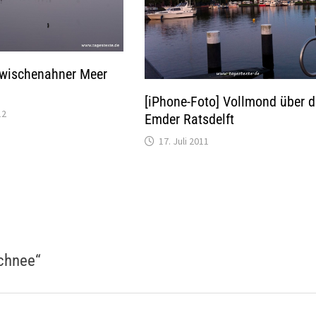
Zwischenahner Meer
[iPhone-Foto] Vollmond über 
12
Emder Ratsdelft
17. Juli 2011
Schnee
“