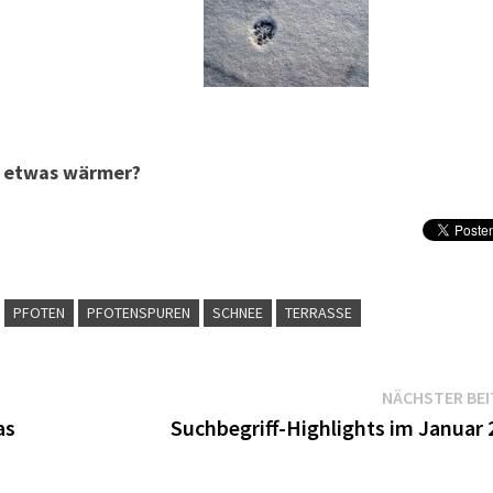
ch etwas wärmer?
PFOTEN
PFOTENSPUREN
SCHNEE
TERRASSE
NÄCHSTER BE
as
Suchbegriff-Highlights im Januar 