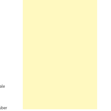
a
ale
über