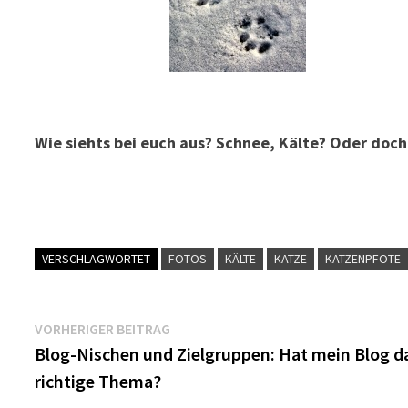
Wie siehts bei euch aus? Schnee, Kälte? Oder do
VERSCHLAGWORTET
FOTOS
KÄLTE
KATZE
KATZENPFOTE
Beitragsnavigation
Vorheriger
VORHERIGER BEITRAG
Beitrag:
Blog-Nischen und Zielgruppen: Hat mein Blog d
richtige Thema?