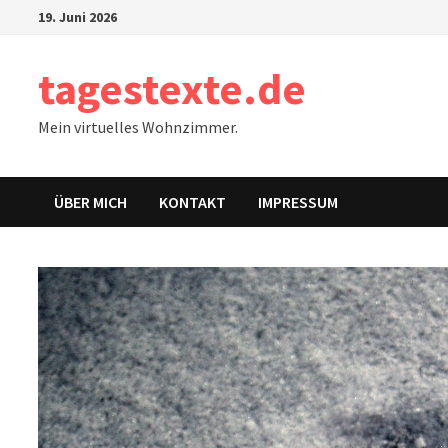
Zum
19. Juni 2026
Inhalt
springen
tagestexte.de
Mein virtuelles Wohnzimmer.
ÜBER MICH
KONTAKT
IMPRESSUM