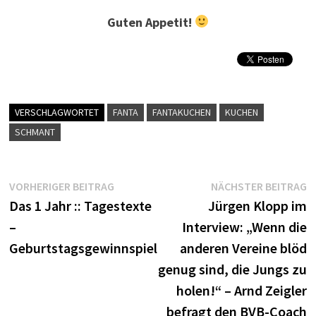
Guten Appetit!
VERSCHLAGWORTET
FANTA
FANTAKUCHEN
KUCHEN
SCHMANT
Beitragsnavigation
Vorheriger
N
VORHERIGER BEITRAG
NÄCHSTER BEITRAG
Beitrag:
B
Das 1 Jahr :: Tagestexte
Jürgen Klopp im
–
Interview: „Wenn die
Geburtstagsgewinnspiel
anderen Vereine blöd
genug sind, die Jungs zu
holen!“ – Arnd Zeigler
befragt den BVB-Coach