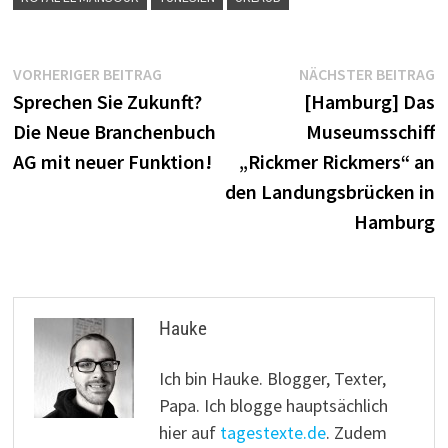
Beitragsnavigation
Vorheriger
N
VORHERIGER BEITRAG
NÄCHSTER BEITRAG
Beitrag:
B
Sprechen Sie Zukunft?
[Hamburg] Das
Die Neue Branchenbuch
Museumsschiff
AG mit neuer Funktion!
„Rickmer Rickmers“ an
den Landungsbrücken in
Hamburg
Hauke
Ich bin Hauke. Blogger, Texter,
Papa. Ich blogge hauptsächlich
hier auf
tagestexte.de
. Zudem