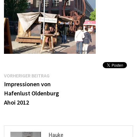
Beitragsnavigation
Vorheriger
VORHERIGER BEITRAG
Beitrag:
Impressionen von
Hafenlust Oldenburg
Ahoi 2012
Hauke