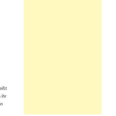
eißt
 ihr
nn