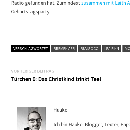
Radio gefunden hat. Zumindest
zusammen mit Laith A
Geburtstagsparty.
VERSCHLAGWORTET
BREMENVIER
BUVISOCO
LEA FINN
MO
Beitragsnavigation
Vorheriger
VORHERIGER BEITRAG
Beitrag:
Türchen 9: Das Christkind trinkt Tee!
Hauke
Ich bin Hauke. Blogger, Texter, Pap