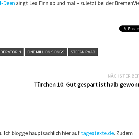
l-Deen
singt Lea Finn ab und mal – zuletzt bei der BremenVi
DERATORIN
ONE MILLION SONGS
STEFAN RAAB
NÄCHSTER BE
Türchen 10: Gut gespart ist halb gewon
a. Ich blogge hauptsächlich hier auf
tagestexte.de
. Zudem