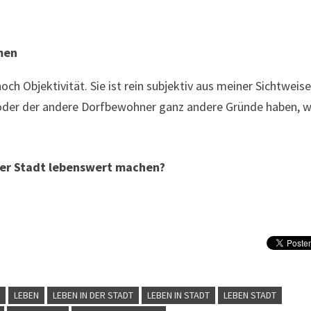
men
och Objektivität. Sie ist rein subjektiv aus meiner Sichtweis
 oder der andere Dorfbewohner ganz andere Gründe haben, 
 der Stadt lebenswert machen?
N
LEBEN
LEBEN IN DER STADT
LEBEN IN STADT
LEBEN STADT