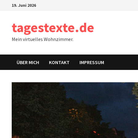
Zum
19. Juni 2026
Inhalt
springen
tagestexte.de
Mein virtuelles Wohnzimmer.
ÜBER MICH
KONTAKT
IMPRESSUM