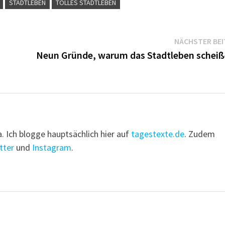
STADTLEBEN
TOLLES STADTLEBEN
NÄCHSTER BE
Neun Gründe, warum das Stadtleben scheiße
a. Ich blogge hauptsächlich hier auf
tagestexte.de
. Zudem
tter
und
Instagram
.