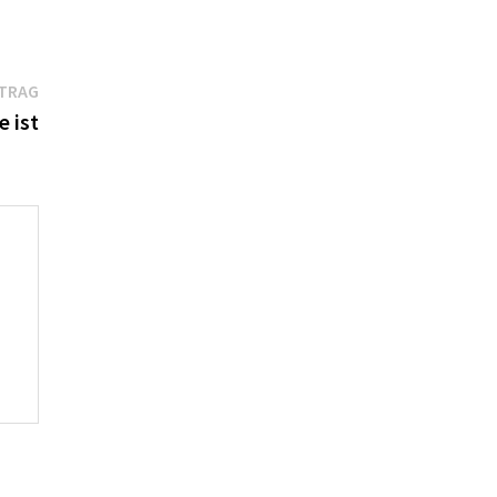
Nächster
ITRAG
Beitrag:
 ist