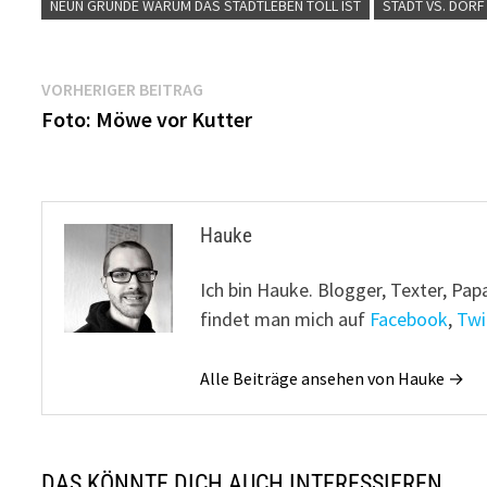
NEUN GRÜNDE WARUM DAS STADTLEBEN TOLL IST
STADT VS. DORF
Beitragsnavigation
Vorheriger
VORHERIGER BEITRAG
Beitrag:
Foto: Möwe vor Kutter
Hauke
Ich bin Hauke. Blogger, Texter, Pap
findet man mich auf
Facebook
,
Twi
Alle Beiträge ansehen von Hauke →
DAS KÖNNTE DICH AUCH INTERESSIEREN