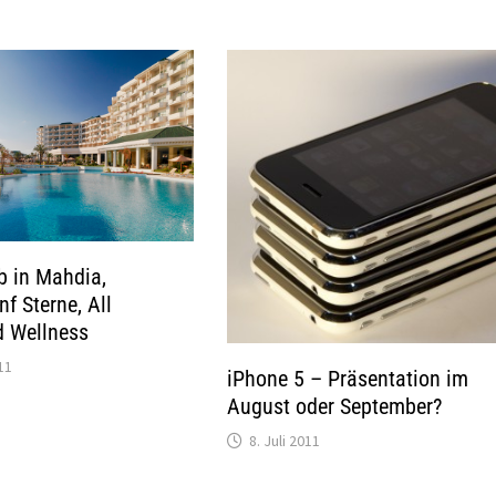
b in Mahdia,
f Sterne, All
d Wellness
11
iPhone 5 – Präsentation im
August oder September?
8. Juli 2011