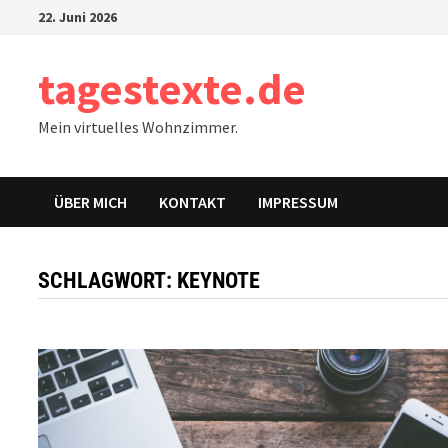
Zum
22. Juni 2026
Inhalt
springen
tagestexte.de
Mein virtuelles Wohnzimmer.
ÜBER MICH
KONTAKT
IMPRESSUM
SCHLAGWORT:
KEYNOTE