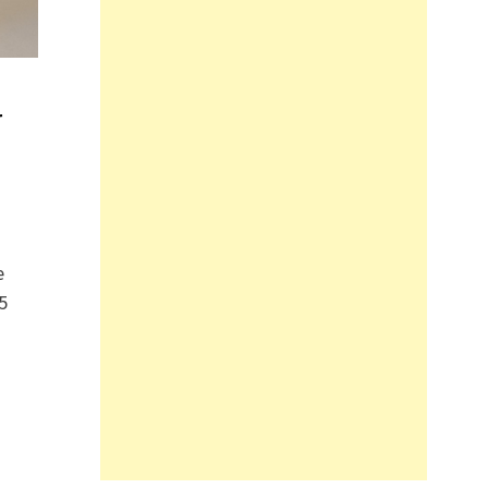
r
e
5