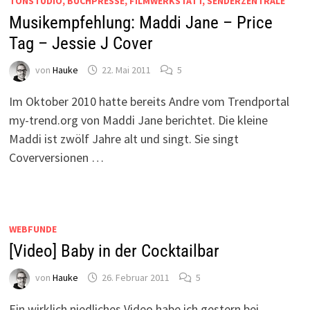
TONSTUDIO, BUCHPRESSE, FILMWERKSTATT, SENDERZENTRALE
Musikempfehlung: Maddi Jane – Price
Tag – Jessie J Cover
von
Hauke
22. Mai 2011
5
Im Oktober 2010 hatte bereits Andre vom Trendportal
my-trend.org von Maddi Jane berichtet. Die kleine
Maddi ist zwölf Jahre alt und singt. Sie singt
Coverversionen …
WEBFUNDE
[Video] Baby in der Cocktailbar
von
Hauke
26. Februar 2011
5
Ein wirklich niedliches Video habe ich gestern bei