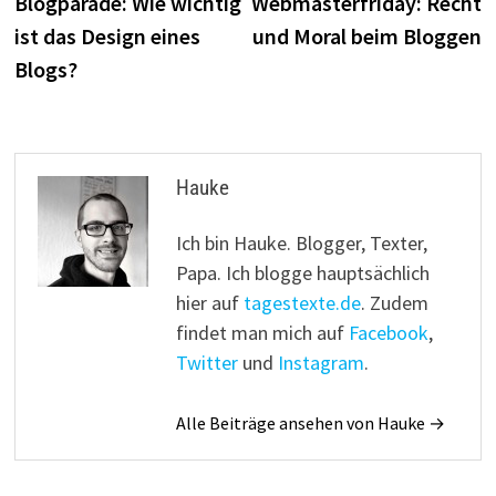
Beitrag:
B
Blogparade: Wie wichtig
Webmasterfriday: Recht
ist das Design eines
und Moral beim Bloggen
Blogs?
Hauke
Ich bin Hauke. Blogger, Texter,
Papa. Ich blogge hauptsächlich
hier auf
tagestexte.de
. Zudem
findet man mich auf
Facebook
,
Twitter
und
Instagram
.
Alle Beiträge ansehen von Hauke →