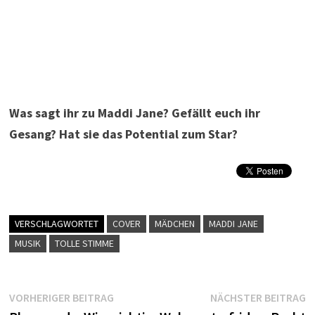
Was sagt ihr zu Maddi Jane? Gefällt euch ihr
Gesang? Hat sie das Potential zum Star?
VERSCHLAGWORTET
COVER
MÄDCHEN
MADDI JANE
MUSIK
TOLLE STIMME
Beitragsnavigation
Vorheriger
N
VORHERIGER BEITRAG
NÄCHSTER BEITRAG