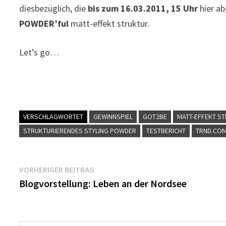
diesbezüglich, die
bis zum 16.03.2011, 15 Uhr
hier ab
POWDER’ful
matt-effekt struktur.
Let’s go…
VERSCHLAGWORTET
GEWINNSPIEL
GOT2BE
MATT-EFFEKT S
STRUKTURIERENDES STYLING POWDER
TESTBERICHT
TRND.CO
Beitragsnavigation
Vorheriger
VORHERIGER BEITRAG
Beitrag:
Blogvorstellung: Leben an der Nordsee