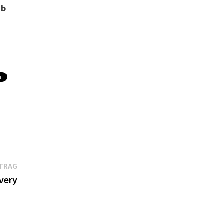
2b
Nächster
ITRAG
Beitrag:
very