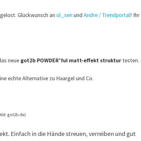
sgelost. Glückwunsch an
ol_sen
und
Andre / Trendportal
! Ihr
das neue
got2b POWDER’ful matt-effekt struktur
testen.
ine echte Alternative zu Haargel und Co.
Bild: got2b.de)
ekt. Einfach in die Hände streuen, verreiben und gut