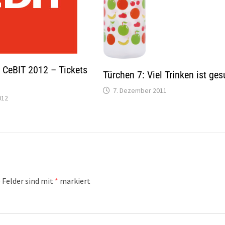
 CeBIT 2012 – Tickets
Türchen 7: Viel Trinken ist ges
7. Dezember 2011
012
 Felder sind mit
*
markiert