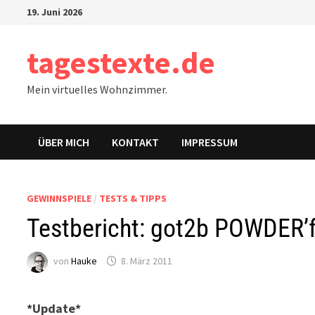
Zum
19. Juni 2026
Inhalt
springen
tagestexte.de
Mein virtuelles Wohnzimmer.
ÜBER MICH
KONTAKT
IMPRESSUM
GEWINNSPIELE
/
TESTS & TIPPS
Testbericht: got2b POWDER’f
von
Hauke
8. März 2011
*Update*