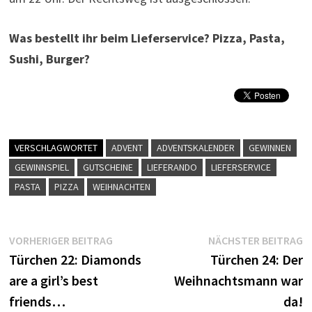
Was bestellt ihr beim Lieferservice? Pizza, Pasta,
Sushi, Burger?
VERSCHLAGWORTET
ADVENT
ADVENTSKALENDER
GEWINNEN
GEWINNSPIEL
GUTSCHEINE
LIEFERANDO
LIEFERSERVICE
PASTA
PIZZA
WEIHNACHTEN
Beitragsnavigation
Vorheriger
N
VORHERIGER BEITRAG
NÄCHSTER BEITRAG
Beitrag:
B
Türchen 22: Diamonds
Türchen 24: Der
are a girl’s best
Weihnachtsmann war
friends…
da!