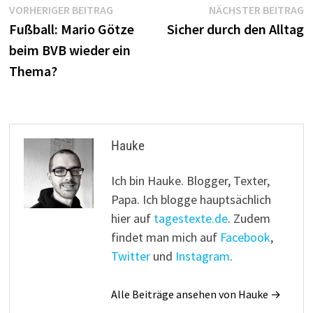
Beitragsnavigation
Vorheriger
N
VORHERIGER BEITRAG
NÄCHSTER BEITRAG
Beitrag:
B
Fußball: Mario Götze
Sicher durch den Alltag
beim BVB wieder ein
Thema?
Hauke
Ich bin Hauke. Blogger, Texter,
Papa. Ich blogge hauptsächlich
hier auf
tagestexte.de
. Zudem
findet man mich auf
Facebook
,
Twitter
und
Instagram
.
Alle Beiträge ansehen von Hauke →