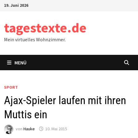
Zum
19. Juni 2026
Inhalt
springen
tagestexte.de
Mein virtuelles Wohnzimmer.
MENÜ
SPORT
Ajax-Spieler laufen mit ihren
Muttis ein
von
Hauke
10. Mai 2015