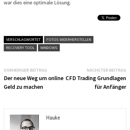
war dies eine optimale Lösung.
VERSCHLAGWORTET
FOTOS WIDERHERSTELLEN
RECOVERY TOOL
WINDOWS
Beitragsnavigation
Vorheriger
N
VORHERIGER BEITRAG
NÄCHSTER BEITRAG
Beitrag:
B
Der neue Weg um online
CFD Trading Grundlagen
Geld zu machen
für Anfänger
Hauke