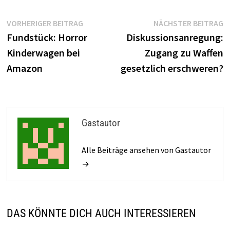
Beitragsnavigation
Vorheriger
N
VORHERIGER BEITRAG
NÄCHSTER BEITRAG
Beitrag:
B
Fundstück: Horror
Diskussionsanregung:
Kinderwagen bei
Zugang zu Waffen
Amazon
gesetzlich erschweren?
Gastautor
Alle Beiträge ansehen von Gastautor
→
DAS KÖNNTE DICH AUCH INTERESSIEREN