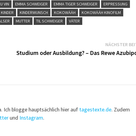
U VIN
EMMA SCHWEIGER
EMMA TIGER SCHWEIGER
ERPRESSUNG
KINDER
KINDERWUNSCH
KOKOWÄÄH
KOKOWÄÄH KINOFILM
ALSER
MUTTER
TIL SCHWEIGER
VÄTER
NÄCHSTER BE
Studium oder Ausbildung? – Das Rewe Azubipo
a. Ich blogge hauptsächlich hier auf
tagestexte.de
. Zudem
tter
und
Instagram
.