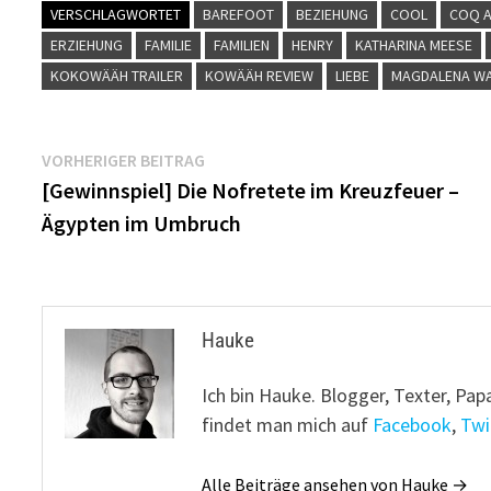
VERSCHLAGWORTET
BAREFOOT
BEZIEHUNG
COOL
COQ A
ERZIEHUNG
FAMILIE
FAMILIEN
HENRY
KATHARINA MEESE
KOKOWÄÄH TRAILER
KOWÄÄH REVIEW
LIEBE
MAGDALENA W
Beitragsnavigation
Vorheriger
VORHERIGER BEITRAG
Beitrag:
[Gewinnspiel] Die Nofretete im Kreuzfeuer –
Ägypten im Umbruch
Hauke
Ich bin Hauke. Blogger, Texter, Pap
findet man mich auf
Facebook
,
Twi
Alle Beiträge ansehen von Hauke →