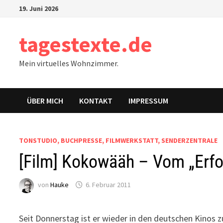
Zum
19. Juni 2026
Inhalt
springen
tagestexte.de
Mein virtuelles Wohnzimmer.
ÜBER MICH
KONTAKT
IMPRESSUM
TONSTUDIO, BUCHPRESSE, FILMWERKSTATT, SENDERZENTRALE
[Film] Kokowääh – Vom „Erfo
von
Hauke
6. Februar 2011
Seit Donnerstag ist er wieder in den deutschen Kinos 