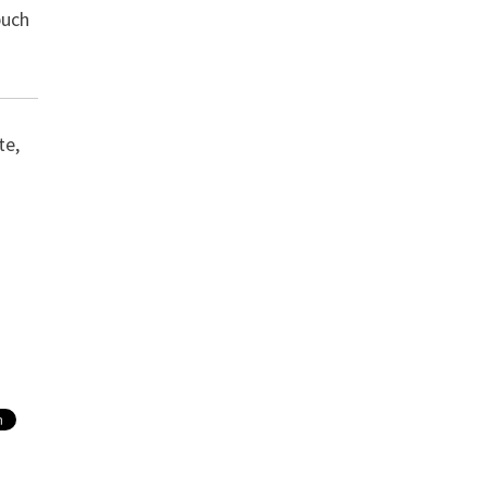
buch
te,