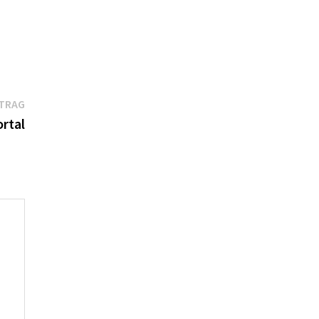
Nächster
ITRAG
Beitrag:
rtal