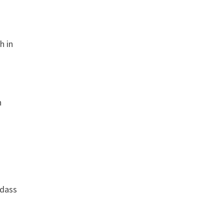
h in
n
 dass