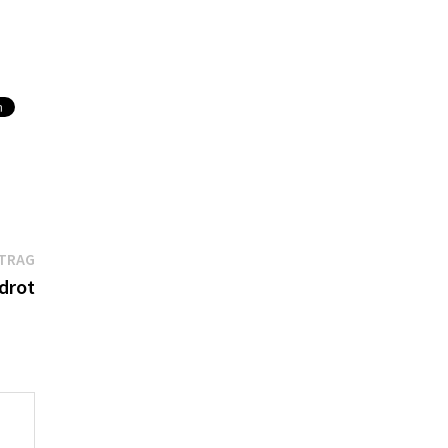
Nächster
ITRAG
Beitrag:
drot