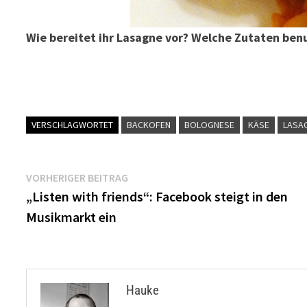
Wie bereitet ihr Lasagne vor? Welche Zutaten benu
VERSCHLAGWORTET
BACKOFEN
BOLOGNESE
KÄSE
LASA
Beitragsnavigation
Vorheriger
VORHERIGER BEITRAG
Beitrag:
„Listen with friends“: Facebook steigt in den
Musikmarkt ein
Hauke