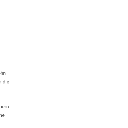
ehn
n die
inern
gne