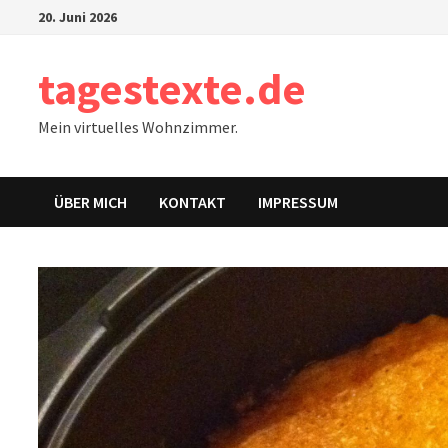
Zum
20. Juni 2026
Inhalt
springen
tagestexte.de
Mein virtuelles Wohnzimmer.
ÜBER MICH
KONTAKT
IMPRESSUM