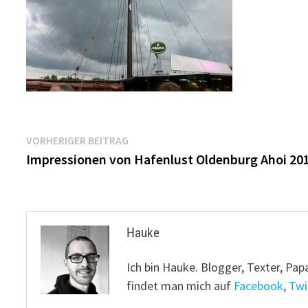
Beitragsnavigation
Vorheriger
VORHERIGER BEITRAG
Beitrag:
Impressionen von Hafenlust Oldenburg Ahoi 20
Hauke
Ich bin Hauke. Blogger, Texter, Pap
findet man mich auf
Facebook
,
Twi