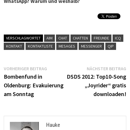
WhatsApp? Warum und weshalb?
VERSCHLAGWORTET
AIM
CHAT
CHATTEN
FREUNDE
ICQ
KONTAKT
KONTAKTLISTE
MESAGES
MESSENGER
QIP
Beitragsnavigation
Vorheriger
N
VORHERIGER BEITRAG
NÄCHSTER BEITRAG
Beitrag:
B
Bombenfund in
DSDS 2012: Top10-Song
Oldenburg: Evakuierung
„Joyrider“ gratis
am Sonntag
downloaden!
Hauke