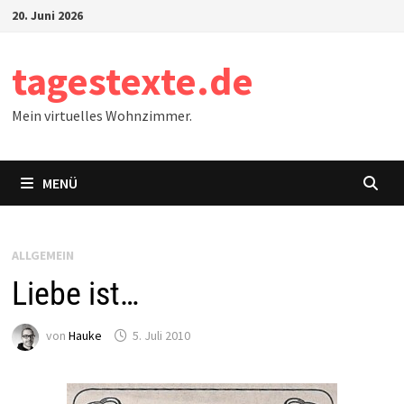
Zum
20. Juni 2026
Inhalt
springen
tagestexte.de
Mein virtuelles Wohnzimmer.
MENÜ
ALLGEMEIN
Liebe ist…
von
Hauke
5. Juli 2010