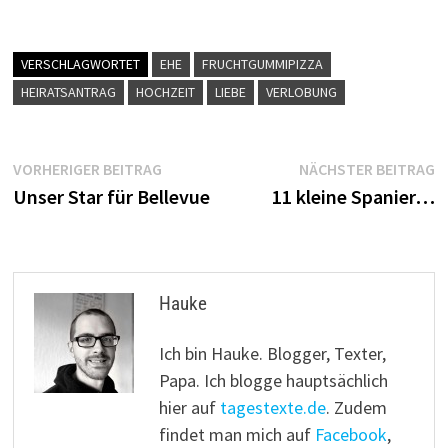
VERSCHLAGWORTET
EHE
FRUCHTGUMMIPIZZA
HEIRATSANTRAG
HOCHZEIT
LIEBE
VERLOBUNG
Beitragsnavigation
Vorheriger
N
VORHERIGER BEITRAG
NÄCHSTER BEITRAG
Beitrag:
B
Unser Star für Bellevue
11 kleine Spanier…
Hauke
Ich bin Hauke. Blogger, Texter,
Papa. Ich blogge hauptsächlich
hier auf
tagestexte.de
. Zudem
findet man mich auf
Facebook
,