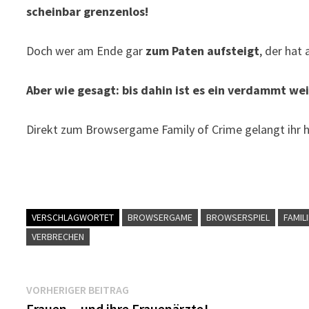
scheinbar grenzenlos!
Doch wer am Ende gar
zum Paten aufsteigt
, der hat 
Aber wie gesagt: bis dahin ist es ein verdammt we
Direkt zum Browsergame Family of Crime gelangt ihr h
VERSCHLAGWORTET
BROWSERGAME
BROWSERSPIEL
FAMIL
VERBRECHEN
Beitragsnavigation
Vorheriger
VORHERIGER BEITRAG
Beitrag:
Frauen…und ihre Frauenärzte!