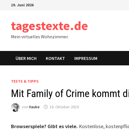
Zum
19. Juni 2026
Inhalt
springen
tagestexte.de
Mein virtuelles Wohnzimmer.
ÜBER MICH
KONTAKT
IMPRESSUM
TESTS & TIPPS
Mit Family of Crime kommt di
von
Hauke
16. Oktober 2010
Browserspiele? Gibt es viele.
Kostenlose, kostenpflich