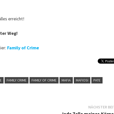
alles erreicht!
iter Weg!
ier:
Family of Crime
IE
FAMILY CRIME
FAMILY OF CRIME
MAFIA
MAFIOSI
PATE
NÄCHSTER BE
Jede Zelle meines Körp