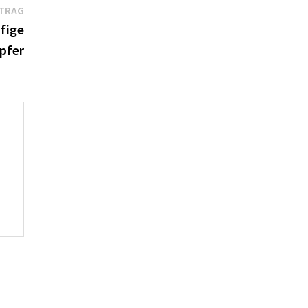
Nächster
ITRAG
Beitrag:
fige
pfer