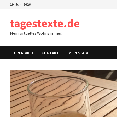
Zum
19. Juni 2026
Inhalt
springen
tagestexte.de
Mein virtuelles Wohnzimmer.
ÜBER MICH
KONTAKT
IMPRESSUM