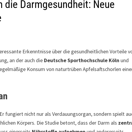
rn die Darmgesundheit: Neue
e
eressante Erkenntnisse über die gesundheitlichen Vorteile v
ung, an der auch die
Deutsche Sporthochschule Köln
und
r regelmäßige Konsum von naturtrüben Apfelsaftschorlen eine
an
r fungiert nicht nur als Verdauungsorgan, sondern spielt au
lichen Körpers. Die Studie betont, dass der Darm als
zentr
muss einerseits
Nährstoffe aufnehmen
und andererseits