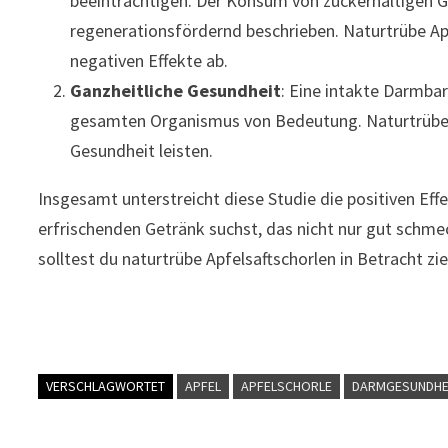
beeinträchtigen. Der Konsum von zuckerhaltigen G
regenerationsfördernd beschrieben. Naturtrübe Apfe
negativen Effekte ab.
Ganzheitliche Gesundheit
: Eine intakte Darmbar
gesamten Organismus von Bedeutung. Naturtrübe A
Gesundheit leisten.
Insgesamt unterstreicht diese Studie die positiven Ef
erfrischenden Getränk suchst, das nicht nur gut sch
solltest du naturtrübe Apfelsaftschorlen in Betracht z
VERSCHLAGWORTET
APFEL
APFELSCHORLE
DARMGESUNDHE