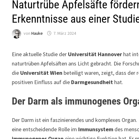
Naturtrübe Apfelsäfte förde
Erkenntnisse aus einer Studi
von
Hauke
7. März 2024
Eine aktuelle Studie der
Universität Hannover
hat int
naturtrüben Apfelsäften ans Licht gebracht. Die Forsch
die
Universität Wien
beteiligt waren, zeigt, dass de
positiven Einfluss auf die
Darmgesundheit
hat.
Der Darm als immunogenes Org
Der Darm ist ein faszinierendes und komplexes Organ. E
eine entscheidende Rolle im
Immunsystem
des mensch
immunogenes Organ
eine wichtige Funktion hat. Er 