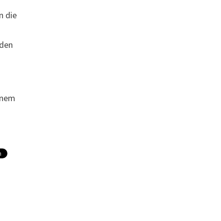
n die
 den
einem