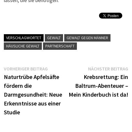
lassen, die sie benötigen.
VERSCHLAGWORTET
GEWALT
GEWALT GEGEN MÄNNER
HÄUSLICHE GEWALT
PARTNERSCHAFT
Beitragsnavigation
Vorheriger
N
VORHERIGER BEITRAG
NÄCHSTER BEITRAG
Beitrag:
B
Naturtrübe Apfelsäfte
Krebsrettung: Ein
fördern die
Baltrum-Abenteuer –
Darmgesundheit: Neue
Mein Kinderbuch ist da!
Erkenntnisse aus einer
Studie