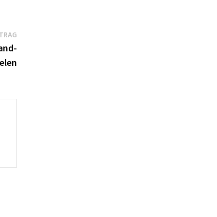
Nächster
ITRAG
Beitrag:
and-
elen