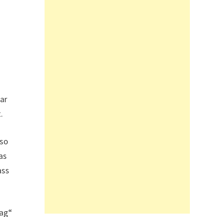
war
.
 so
as
ass
lag“