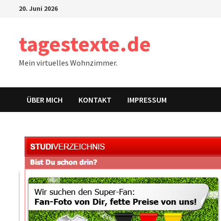
Zum
20. Juni 2026
Inhalt
springen
tagestexte.de
Mein virtuelles Wohnzimmer.
ÜBER MICH
KONTAKT
IMPRESSUM