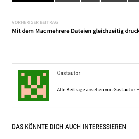
Beitragsnavigation
Vorheriger
VORHERIGER BEITRAG
Beitrag:
Mit dem Mac mehrere Dateien gleichzeitig druc
Gastautor
Alle Beiträge ansehen von Gastautor 
DAS KÖNNTE DICH AUCH INTERESSIEREN