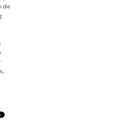
n die
g
n
e
r
n,