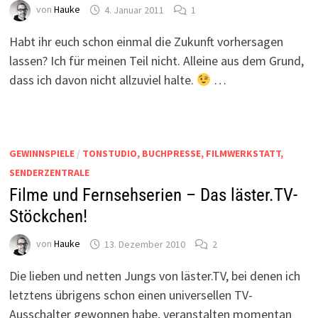
von
Hauke
4. Januar 2011
1
Habt ihr euch schon einmal die Zukunft vorhersagen
lassen? Ich für meinen Teil nicht. Alleine aus dem Grund,
dass ich davon nicht allzuviel halte.
…
GEWINNSPIELE
/
TONSTUDIO, BUCHPRESSE, FILMWERKSTATT,
SENDERZENTRALE
Filme und Fernsehserien – Das läster.TV-
Stöckchen!
von
Hauke
13. Dezember 2010
2
Die lieben und netten Jungs von läster.TV, bei denen ich
letztens übrigens schon einen universellen TV-
Ausschalter gewonnen habe, veranstalten momentan