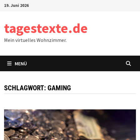
Zum
19. Juni 2026
Inhalt
springen
tagestexte.de
Mein virtuelles Wohnzimmer.
MENÜ
SCHLAGWORT:
GAMING