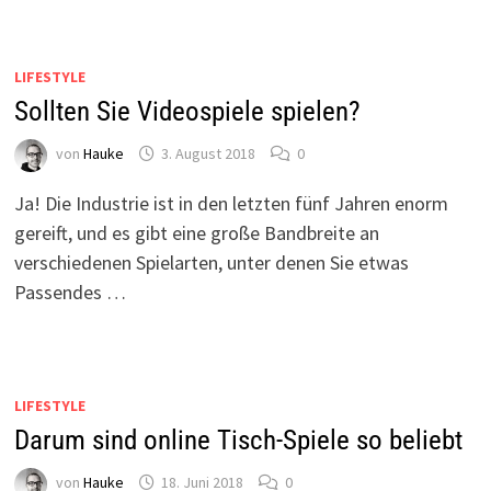
LIFESTYLE
Sollten Sie Videospiele spielen?
von
Hauke
3. August 2018
0
Ja! Die Industrie ist in den letzten fünf Jahren enorm
gereift, und es gibt eine große Bandbreite an
verschiedenen Spielarten, unter denen Sie etwas
Passendes …
LIFESTYLE
Darum sind online Tisch-Spiele so beliebt
von
Hauke
18. Juni 2018
0