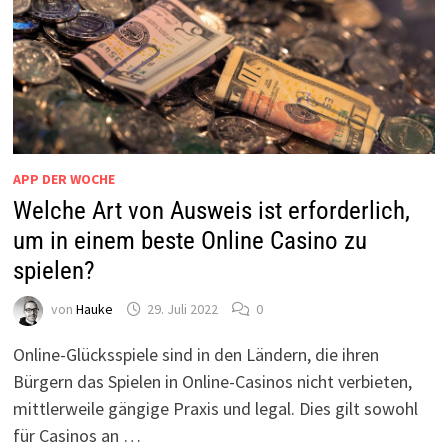
APP DER WOCHE
Welche Art von Ausweis ist erforderlich,
um in einem beste Online Casino zu
spielen?
von
Hauke
29. Juli 2022
0
Online-Glücksspiele sind in den Ländern, die ihren
Bürgern das Spielen in Online-Casinos nicht verbieten,
mittlerweile gängige Praxis und legal. Dies gilt sowohl
für Casinos an …