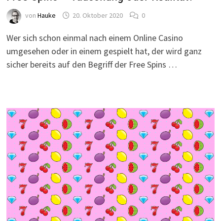
von
Hauke
20. Oktober 2020
0
Wer sich schon einmal nach einem Online Casino
umgesehen oder in einem gespielt hat, der wird ganz
sicher bereits auf den Begriff der Free Spins …