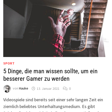
SPORT
5 Dinge, die man wissen sollte, um ein
besserer Gamer zu werden
von
Hauke
13. Januar 2021
0
Videospiele sind bereits seit einer sehr langen Zeit ein
ziemlich beliebtes Unterhaltungsmedium. Es gibt