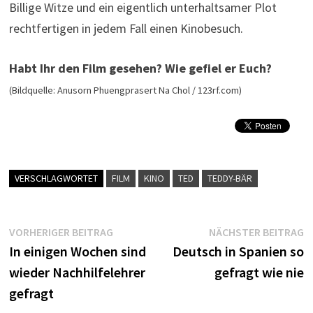
Billige Witze und ein eigentlich unterhaltsamer Plot
rechtfertigen in jedem Fall einen Kinobesuch.
Habt Ihr den Film gesehen? Wie gefiel er Euch?
(Bildquelle: Anusorn Phuengprasert Na Chol / 123rf.com)
VERSCHLAGWORTET
FILM
KINO
TED
TEDDY-BÄR
Beitragsnavigation
Vorheriger
N
VORHERIGER BEITRAG
NÄCHSTER BEITRAG
Beitrag:
B
In einigen Wochen sind
Deutsch in Spanien so
wieder Nachhilfelehrer
gefragt wie nie
gefragt