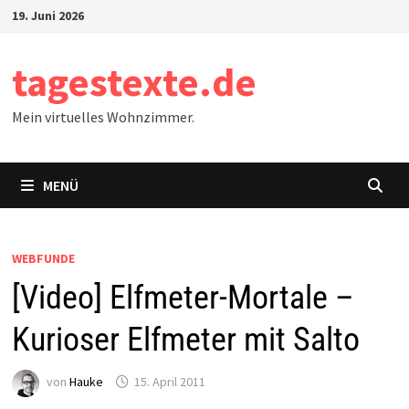
Zum
19. Juni 2026
Inhalt
springen
tagestexte.de
Mein virtuelles Wohnzimmer.
MENÜ
WEBFUNDE
[Video] Elfmeter-Mortale –
Kurioser Elfmeter mit Salto
von
Hauke
15. April 2011