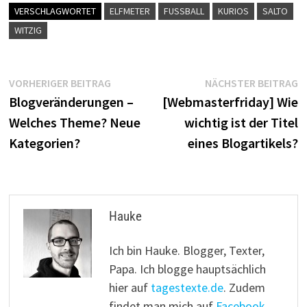
VERSCHLAGWORTET
ELFMETER
FUSSBALL
KURIOS
SALTO
WITZIG
Beitragsnavigation
Vorheriger
N
VORHERIGER BEITRAG
NÄCHSTER BEITRAG
Beitrag:
B
Blogveränderungen –
[Webmasterfriday] Wie
Welches Theme? Neue
wichtig ist der Titel
Kategorien?
eines Blogartikels?
Hauke
Ich bin Hauke. Blogger, Texter,
Papa. Ich blogge hauptsächlich
hier auf
tagestexte.de
. Zudem
findet man mich auf
Facebook
,