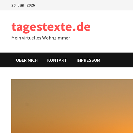
Zum
20. Juni 2026
Inhalt
springen
tagestexte.de
Mein virtuelles Wohnzimmer.
ÜBER MICH
KONTAKT
IMPRESSUM