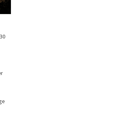
 30
er
ge