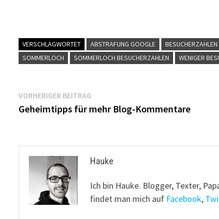
VERSCHLAGWORTET
ABSTRAFUNG GOOGLE
BESUCHERZAHLEN
SOMMERLOCH
SOMMERLOCH BESUCHERZAHLEN
WENIGER BES
Beitragsnavigation
Vorheriger
VORHERIGER BEITRAG
Beitrag:
Geheimtipps für mehr Blog-Kommentare
Hauke
Ich bin Hauke. Blogger, Texter, Pap
findet man mich auf
Facebook
,
Twi