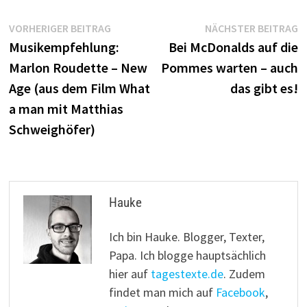
Beitragsnavigation
Vorheriger
N
VORHERIGER BEITRAG
NÄCHSTER BEITRAG
Beitrag:
B
Musikempfehlung:
Bei McDonalds auf die
Marlon Roudette – New
Pommes warten – auch
Age (aus dem Film What
das gibt es!
a man mit Matthias
Schweighöfer)
Hauke
Ich bin Hauke. Blogger, Texter,
Papa. Ich blogge hauptsächlich
hier auf
tagestexte.de
. Zudem
findet man mich auf
Facebook
,