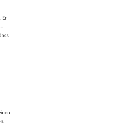
. Er
 –
dass
d
einen
n.