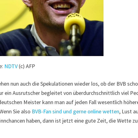
e:
NDTV
(c) AFP
ehen nun auch die Spekulationen wieder los, ob der BVB sch
r ein Ausrutscher begleitet von überdurchschnittlich viel Pe
eutschen Meister kann man auf jeden Fall wesentlich höher
 Wenn Sie also
BVB-Fan sind und gerne online wetten
, Lust a
innchancen haben, dann ist jetzt eine gute Zeit, die Wette zu