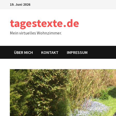
Zum
19. Juni 2026
Inhalt
springen
tagestexte.de
Mein virtuelles Wohnzimmer.
ÜBER MICH
KONTAKT
IMPRESSUM