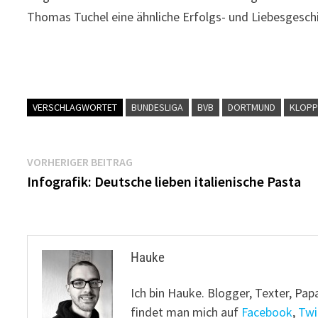
Thomas Tuchel eine ähnliche Erfolgs- und Liebesgesch
VERSCHLAGWORTET
BUNDESLIGA
BVB
DORTMUND
KLOP
Beitragsnavigation
Vorheriger
VORHERIGER BEITRAG
Beitrag:
Infografik: Deutsche lieben italienische Pasta
Hauke
Ich bin Hauke. Blogger, Texter, Pap
findet man mich auf
Facebook
,
Twi