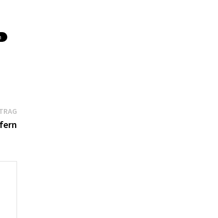
Nächster
ITRAG
Beitrag:
fern