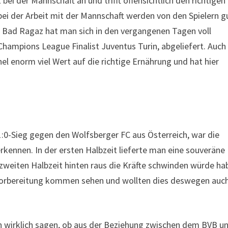
i der Mannschaft an und trifft offensichtlich den richtigen
ei der Arbeit mit der Mannschaft werden von den Spielern g
Bad Ragaz hat man sich in den vergangenen Tagen voll
Champions League Finalist Juventus Turin, abgeliefert. Auch
el enorm viel Wert auf die richtige Ernährung und hat hier
:0-Sieg gegen den Wolfsberger FC aus Österreich, war die
erkennen. In der ersten Halbzeit lieferte man eine souveräne
er zweiten Halbzeit hinten raus die Kräfte schwinden würde h
 Vorbereitung kommen sehen und wollten dies deswegen auc
n wirklich sagen, ob aus der Beziehung zwischen dem BVB u