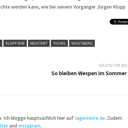
ichte werden kann, wie bei seinem Vorgänger Jürgen Klopp.
P
KLOPP BVB
NEUSTART
TUCHEL
WOLFSBERG
NÄCHSTER BE
So bleiben Wespen im Sommer 
a. Ich blogge hauptsächlich hier auf
tagestexte.de
. Zudem
tter
und
Instagram
.