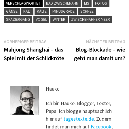
VERSCHLAGWORTET
BAD ZWISCHENAHN
EIS
FOTOS
GÄNSE
KALT
KÄLTE
MINUSGRADE
SCHNEE
SPAZIERGANG
VOGEL
WINTER
ZWISCHENAHNER MEER
Beitragsnavigation
Vorheriger
N
VORHERIGER BEITRAG
NÄCHSTER BEITRAG
Beitrag:
B
Mahjong Shanghai – das
Blog-Blockade – wie
Spiel mit der Schildkröte
geht man damit um?
Hauke
Ich bin Hauke. Blogger, Texter,
Papa. Ich blogge hauptsächlich
hier auf
tagestexte.de
. Zudem
findet man mich auf
Facebook
,