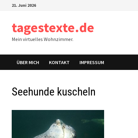
Zum
21. Juni 2026
Inhalt
springen
tagestexte.de
Mein virtuelles Wohnzimmer.
ÜBER MICH
KONTAKT
IMPRESSUM
Seehunde kuscheln