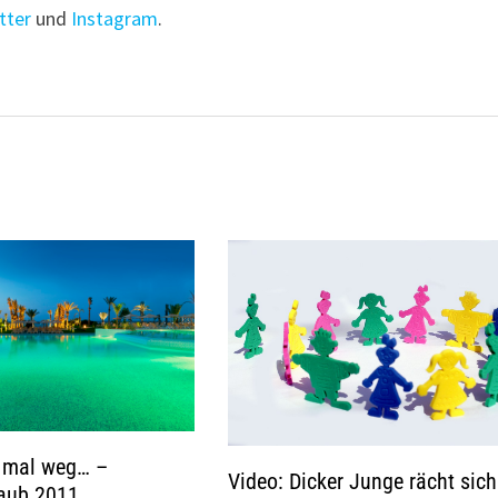
tter
und
Instagram
.
n mal weg… –
Video: Dicker Junge rächt sich
laub 2011