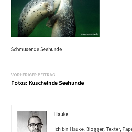
Schmusende Seehunde
Beitragsnavigation
Vorheriger
VORHERIGER BEITRAG
Beitrag:
Fotos: Kuschelnde Seehunde
Hauke
Ich bin Hauke. Blogger, Texter, Pap