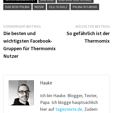
DAD BOD PALINA
MUSIK
OLLI SCHULZ
PALINA ROJINSKI
Beitragsnavigation
Vorheriger
N
VORHERIGER BEITRAG
NÄCHSTER BEITRAG
Beitrag:
B
Die besten und
So gefährlich ist der
wichtigsten Facebook-
Thermomix
Gruppen für Thermomix
Nutzer
Hauke
Ich bin Hauke. Blogger, Texter,
Papa. Ich blogge hauptsächlich
hier auf
tagestexte.de
. Zudem