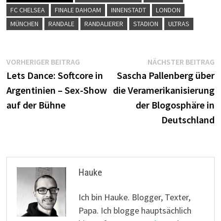
FC CHELSEA
FINALE DAHOAM
INNENSTADT
LONDON
MÜNCHEN
RANDALE
RANDALIERER
STADION
ULTRAS
Beitragsnavigation
Vorheriger
N
VORHERIGER BEITRAG
NÄCHSTER BEITRAG
Beitrag:
B
Lets Dance: Softcore in
Sascha Pallenberg über
Argentinien – Sex-Show
die Veramerikanisierung
auf der Bühne
der Blogosphäre in
Deutschland
Hauke
Ich bin Hauke. Blogger, Texter,
Papa. Ich blogge hauptsächlich