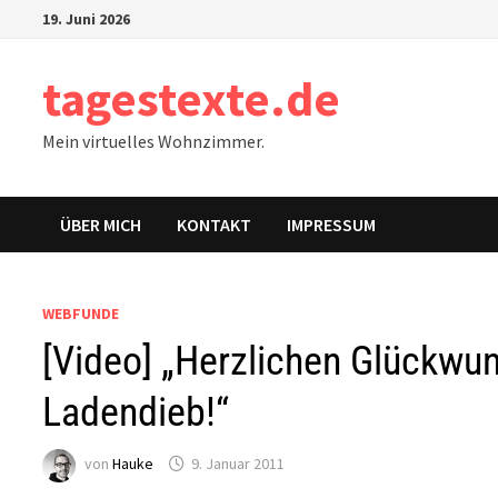
Zum
19. Juni 2026
Inhalt
springen
tagestexte.de
Mein virtuelles Wohnzimmer.
ÜBER MICH
KONTAKT
IMPRESSUM
WEBFUNDE
[Video] „Herzlichen Glückwun
Ladendieb!“
von
Hauke
9. Januar 2011