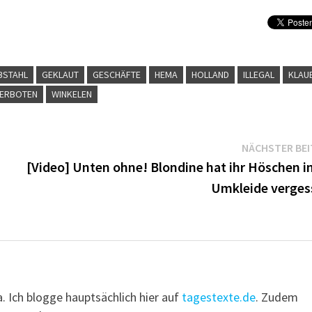
BSTAHL
GEKLAUT
GESCHÄFTE
HEMA
HOLLAND
ILLEGAL
KLAU
VERBOTEN
WINKELEN
NÄCHSTER BE
[Video] Unten ohne! Blondine hat ihr Höschen in
Umkleide verges
a. Ich blogge hauptsächlich hier auf
tagestexte.de
. Zudem