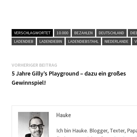
VERSCHLAGWORTET
10.000
BEZAHLEN
DEUTSCHLAND
DIE
LADENDIEB
LADENDIEBIN
LADENDIEBSTAHL
NIEDERLANDE
Beitragsnavigation
Vorheriger
VORHERIGER BEITRAG
Beitrag:
5 Jahre Gilly’s Playground – dazu ein großes
Gewinnspiel!
Hauke
Ich bin Hauke. Blogger, Texter, Pap