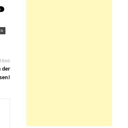
EN
Nächster
ITRAG
Beitrag:
 der
sen!