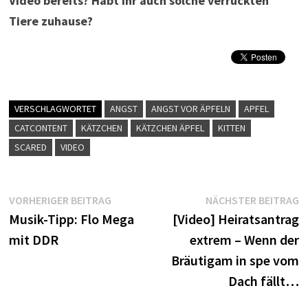
Video bereits? Habt ihr auch solche verrückten
Tiere zuhause?
VERSCHLAGWORTET
ANGST
ANGST VOR ÄPFELN
APFEL
CATCONTENT
KÄTZCHEN
KÄTZCHEN ÄPFEL
KITTEN
SCARED
VIDEO
Beitragsnavigation
Vorheriger
N
VORHERIGER BEITRAG
NÄCHSTER BEITRAG
Beitrag:
B
Musik-Tipp: Flo Mega
[Video] Heiratsantrag
mit DDR
extrem – Wenn der
Bräutigam in spe vom
Dach fällt…