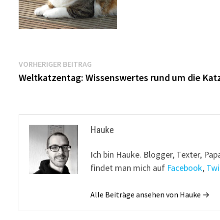
Beitragsnavigation
Vorheriger
VORHERIGER BEITRAG
Beitrag:
Weltkatzentag: Wissenswertes rund um die Kat
Hauke
Ich bin Hauke. Blogger, Texter, Pap
findet man mich auf
Facebook
,
Twi
Alle Beiträge ansehen von Hauke →