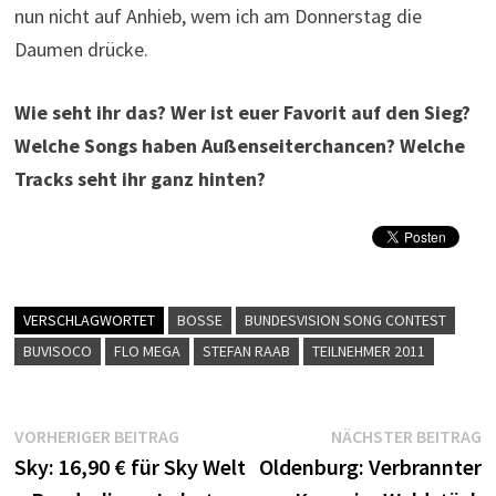
nun nicht auf Anhieb, wem ich am Donnerstag die
Daumen drücke.
Wie seht ihr das? Wer ist euer Favorit auf den Sieg?
Welche Songs haben Außenseiterchancen? Welche
Tracks seht ihr ganz hinten?
VERSCHLAGWORTET
BOSSE
BUNDESVISION SONG CONTEST
BUVISOCO
FLO MEGA
STEFAN RAAB
TEILNEHMER 2011
Beitragsnavigation
Vorheriger
N
VORHERIGER BEITRAG
NÄCHSTER BEITRAG
Beitrag:
B
Sky: 16,90 € für Sky Welt
Oldenburg: Verbrannter