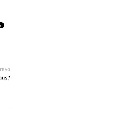
Nächster
ITRAG
Beitrag:
 aus?