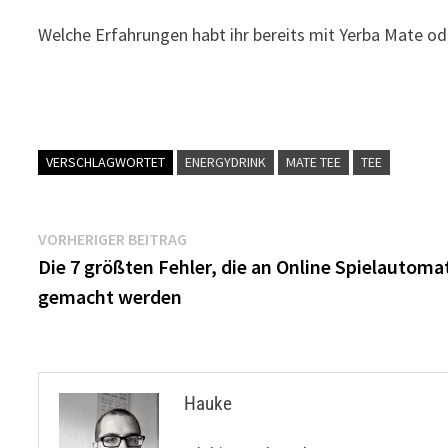
Welche Erfahrungen habt ihr bereits mit Yerba Mate o
VERSCHLAGWORTET
ENERGYDRINK
MATE TEE
TEE
Beitragsnavigation
Vorheriger
VORHERIGER BEITRAG
Beitrag:
Die 7 größten Fehler, die an Online Spielautoma
gemacht werden
Hauke