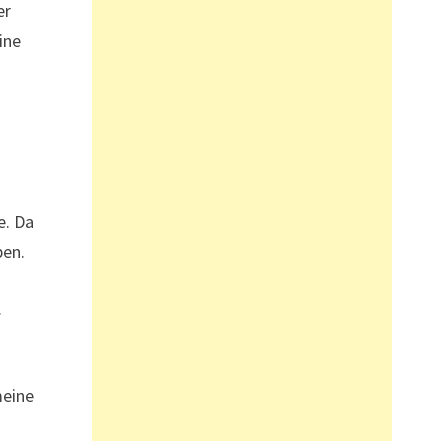
er
ine
e. Da
ben.
.
meine