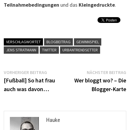
Teilnahmebedingungen
und das
Kleingedruckte
.
VERSCHLAGWORTET
BLOGBEITRAG
GEWINNSPIEL
JENS STRATMANN
TWITTER
URBANTRENDSETTER
Beitragsnavigation
Vorheriger
N
VORHERIGER BEITRAG
NÄCHSTER BEITRAG
Beitrag:
B
[Fußball] So hat frau
Wer bloggt wo? – Die
auch was davon…
Blogger-Karte
Hauke