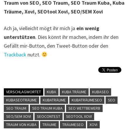
Traum von SEO, SEO Traum, SEO Traum Kuba, Kuba
Träume, Xovi, SEOtool Xovi, SEO/SEM Xovi
Ach ja, vielleicht mögt ihr mich ja
ein wenig
unterstützen
. Dies könnt ihr machen, indem ihr den
Gefällt mir-Button, den Tweet-Button oder den
Trackback
nutzt.
VERSCHLAGWORTET
KUBA
KUBA TRÄUME
KUBASEO
KUBASEOTRÄUME
KUBATRÄUME
KUBATRÄUMESEO
SEO
SEO TRAUM
SEO TRAUM KUBA
SEO WETTBEWERB
SEO/SEM XOVI
SEOCONTEST
SEOTOOL XOVI
TRAUM VON KUBA
TRÄUME
TRÄUMESEO
XOVI