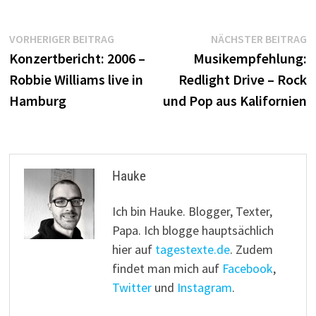
Beitragsnavigation
Vorheriger
N
VORHERIGER BEITRAG
NÄCHSTER BEITRAG
Beitrag:
B
Konzertbericht: 2006 –
Musikempfehlung:
Robbie Williams live in
Redlight Drive – Rock
Hamburg
und Pop aus Kalifornien
Hauke
Ich bin Hauke. Blogger, Texter,
Papa. Ich blogge hauptsächlich
hier auf
tagestexte.de
. Zudem
findet man mich auf
Facebook
,
Twitter
und
Instagram
.