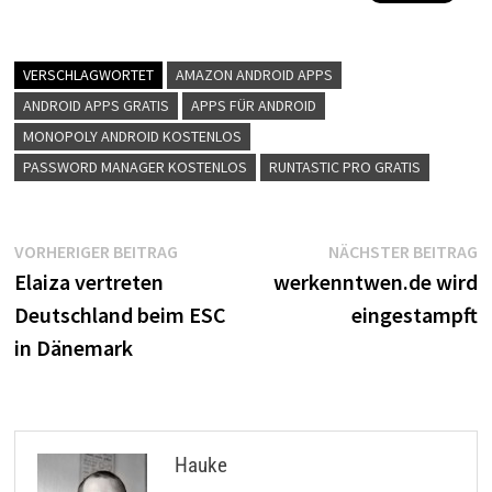
VERSCHLAGWORTET
AMAZON ANDROID APPS
ANDROID APPS GRATIS
APPS FÜR ANDROID
MONOPOLY ANDROID KOSTENLOS
PASSWORD MANAGER KOSTENLOS
RUNTASTIC PRO GRATIS
Beitragsnavigation
Vorheriger
N
VORHERIGER BEITRAG
NÄCHSTER BEITRAG
Beitrag:
B
Elaiza vertreten
werkenntwen.de wird
Deutschland beim ESC
eingestampft
in Dänemark
Hauke