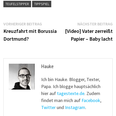
TEUFELSTIPPER
TIPPSPIEL
Beitragsnavigation
Vorheriger
N
VORHERIGER BEITRAG
NÄCHSTER BEITRAG
Beitrag:
B
Kreuzfahrt mit Borussia
[Video] Vater zerreißt
Dortmund?
Papier – Baby lacht
Hauke
Ich bin Hauke. Blogger, Texter,
Papa. Ich blogge hauptsächlich
hier auf
tagestexte.de
. Zudem
findet man mich auf
Facebook
,
Twitter
und
Instagram
.