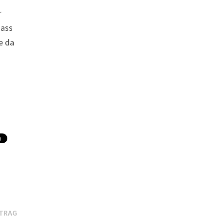
r
dass
e da
Nächster
ITRAG