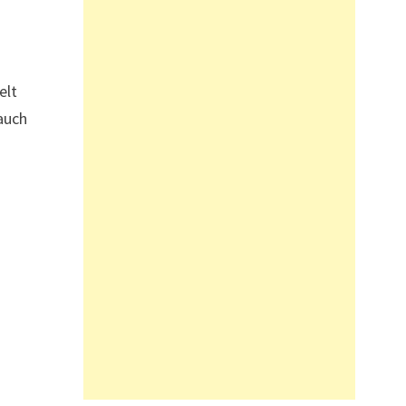
elt
auch