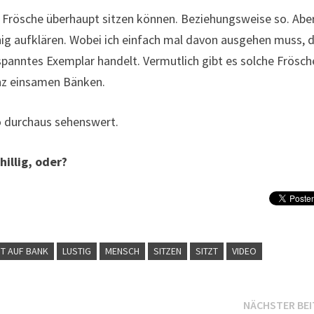
ss Frösche überhaupt sitzen können. Beziehungsweise so. Abe
ig aufklären. Wobei ich einfach mal davon ausgehen muss, 
panntes Exemplar handelt. Vermutlich gibt es solche Frösch
anz einsamen Bänken.
eo durchaus sehenswert.
hillig, oder?
ZT AUF BANK
LUSTIG
MENSCH
SITZEN
SITZT
VIDEO
NÄCHSTER BE