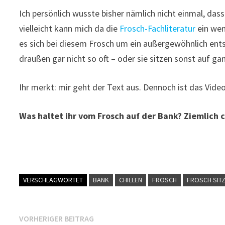
Ich persönlich wusste bisher nämlich nicht einmal, da
vielleicht kann mich da die
Frosch-Fachliteratur
ein wen
es sich bei diesem Frosch um ein außergewöhnlich ents
draußen gar nicht so oft – oder sie sitzen sonst auf g
Ihr merkt: mir geht der Text aus. Dennoch ist das Vid
Was haltet ihr vom Frosch auf der Bank? Ziemlich c
VERSCHLAGWORTET
BANK
CHILLEN
FROSCH
FROSCH SIT
Beitragsnavigation
Vorheriger
VORHERIGER BEITRAG