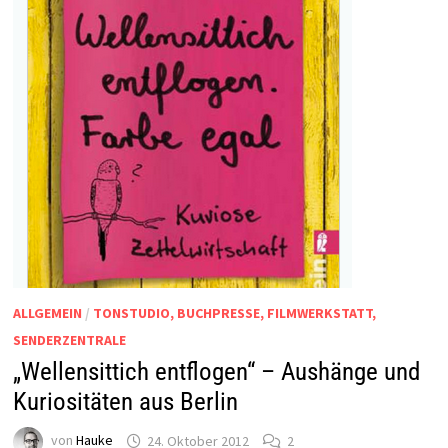
ALLGEMEIN
/
TONSTUDIO, BUCHPRESSE, FILMWERKSTATT,
SENDERZENTRALE
„Wellensittich entflogen“ – Aushänge und
Kuriositäten aus Berlin
von
Hauke
24. Oktober 2012
2